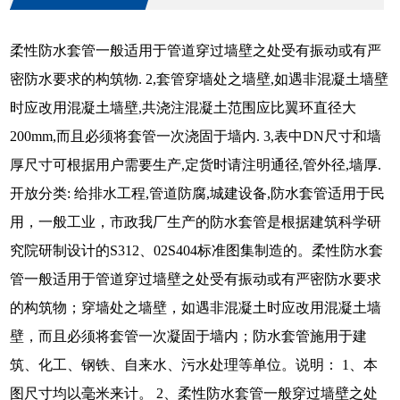
柔性防水套管一般适用于管道穿过墙壁之处受有振动或有严
密防水要求的构筑物. 2,套管穿墙处之墙壁,如遇非混凝土墙壁
时应改用混凝土墙壁,共浇注混凝土范围应比翼环直径大
200mm,而且必须将套管一次浇固于墙内. 3,表中DN尺寸和墙
厚尺寸可根据用户需要生产,定货时请注明通径,管外径,墙厚.
开放分类: 给排水工程,管道防腐,城建设备,防水套管适用于民
用，一般工业，市政我厂生产的防水套管是根据建筑科学研
究院研制设计的S312、02S404标准图集制造的。柔性防水套
管一般适用于管道穿过墙壁之处受有振动或有严密防水要求
的构筑物；穿墙处之墙壁，如遇非混凝土时应改用混凝土墙
壁，而且必须将套管一次凝固于墙内；防水套管施用于建
筑、化工、钢铁、自来水、污水处理等单位。说明： 1、本
图尺寸均以毫米来计。 2、柔性防水套管一般穿过墙壁之处